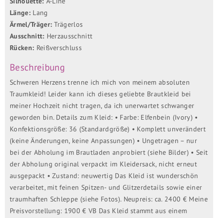
Silhouette:
A-Line
Länge:
Lang
Ärmel/Träger:
Trägerlos
Ausschnitt:
Herzausschnitt
Rücken:
Reißverschluss
Beschreibung
Schweren Herzens trenne ich mich von meinem absoluten
Traumkleid! Leider kann ich dieses geliebte Brautkleid bei
meiner Hochzeit nicht tragen, da ich unerwartet schwanger
geworden bin. Details zum Kleid: • Farbe: Elfenbein (Ivory) •
Konfektionsgröße: 36 (Standardgröße) • Komplett unverändert
(keine Änderungen, keine Anpassungen) • Ungetragen – nur
bei der Abholung im Brautladen anprobiert (siehe Bilder) • Seit
der Abholung original verpackt im Kleidersack, nicht erneut
ausgepackt • Zustand: neuwertig Das Kleid ist wunderschön
verarbeitet, mit feinen Spitzen- und Glitzerdetails sowie einer
traumhaften Schleppe (siehe Fotos). Neupreis: ca. 2400 € Meine
Preisvorstellung: 1900 € VB Das Kleid stammt aus einem