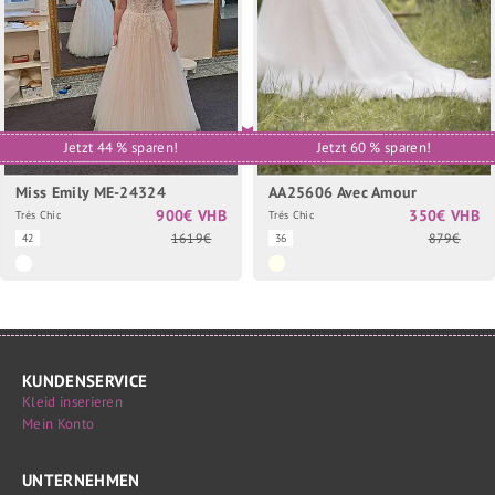
Jetzt 44 % sparen!
Jetzt 60 % sparen!
Miss Emily ME-24324
AA25606 Avec Amour
900€ VHB
350€ VHB
Trés Chic
Trés Chic
1619€
879€
42
36
KUNDENSERVICE
Kleid inserieren
Mein Konto
UNTERNEHMEN