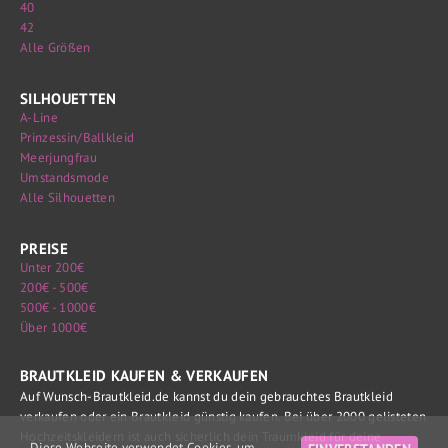
40
42
Alle Größen
SILHOUETTEN
A-Line
Prinzessin/Ballkleid
Meerjungfrau
Umstandsmode
Alle Silhouetten
PREISE
Unter 200€
200€ - 500€
500€ - 1000€
Über 1000€
BRAUTKLEID KAUFEN & VERKAUFEN
Auf Wunsch-Brautkleid.de kannst du dein gebrauchtes Brautkleid
verkaufen oder ein Brautkleid günstig kaufen. Bei über 2000 gelisteten
Hochzeitskleidern ist auch sicherlich dein Traumkleid für deine
Diese Webseite verwendet Cookies, um