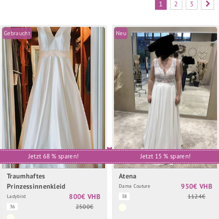
1
2
3
Gebraucht
Neu
Jetzt 68 % sparen!
Jetzt 15 % sparen!
Traumhaftes
Atena
Prinzessinnenkleid
950€ VHB
Dama Couture
800€ VHB
1124€
Ladybird
38
2500€
36