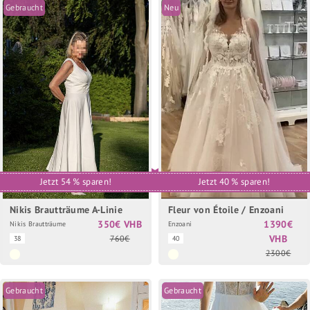
Gebraucht
Neu
Jetzt 54 % sparen!
Jetzt 40 % sparen!
Nikis Brautträume A-Linie
Fleur von Étoile / Enzoani
350€ VHB
1390€
Nikis Brautträume
Enzoani
VHB
760€
38
40
2300€
Gebraucht
Gebraucht