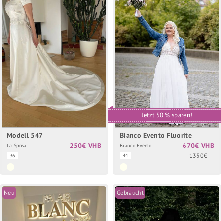
Jetzt 50 % sparen!
Modell 547
Bianco Evento Fluorite
250€ VHB
670€ VHB
La Sposa
Bianco Evento
1350€
36
44
Neu
Gebraucht