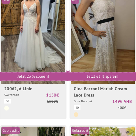
Jetzt 23 % sparen!
Jetzt 63 % sparen!
20062, A-Linie
Gina Bacconi Mariah Cream
1150€
Lace Dress
Sweetheart
149€ VHB
1500€
38
Gina Bacconi
400€
40
Gebraucht
Gebraucht