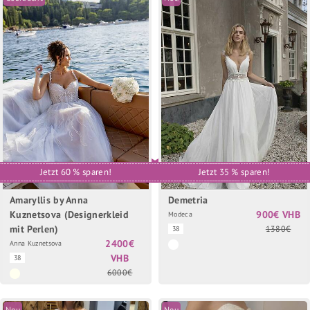
Jetzt 60 % sparen!
Jetzt 35 % sparen!
Amaryllis by Anna
Demetria
Kuznetsova (Designerkleid
900€ VHB
Modeca
mit Perlen)
1380€
38
2400€
Anna Kuznetsova
VHB
38
6000€
Neu
Neu