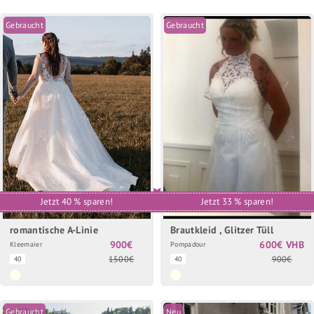
Gebraucht
Gebraucht
Jetzt 40 % sparen!
Jetzt 33 % sparen!
romantische A-Linie
Brautkleid , Glitzer Tüll
900€
600€ VHB
Kleemaier
Pompadour
1500€
900€
40
40
Gebraucht
Neu