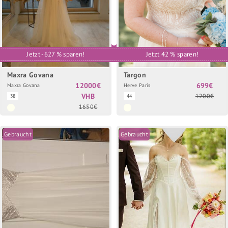
Jetzt -627 % sparen!
Jetzt 42 % sparen!
Maxra Govana
Targon
12000€
699€
Maxra Govana
Herve Paris
VHB
1200€
38
44
1650€
Gebraucht
Gebraucht