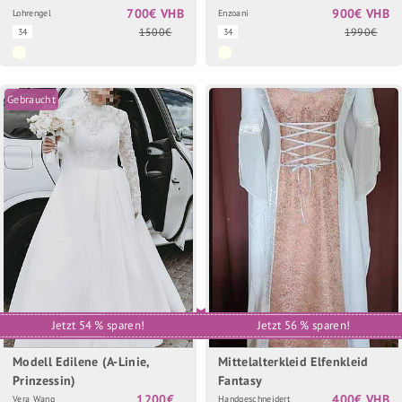
700€ VHB
900€ VHB
Lohrengel
Enzoani
1500€
1990€
34
34
Gebraucht
Jetzt 54 % sparen!
Jetzt 56 % sparen!
Modell Edilene (A-Linie,
Mittelalterkleid Elfenkleid
Prinzessin)
Fantasy
1200€
400€ VHB
Vera Wang
Handgeschneidert