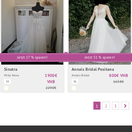
Jetzt 17 % sparen!
Jetzt 51 % sparen!
Sinatra
Annais Bridal Positana
1900€
800€ VHB
Milla Nova
Annais Bridal
VHB
1638€
34
36
2290€
1
2
3