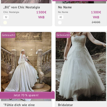
„Bil“ von Chic Nostalgia
No Name
1500€
1300€
Chic Nostalgia
No Name
VHB
VHB
32
42
2400€
Gebraucht
Gebraucht
Jetzt 70 % sparen!
"Fühle dich wie eine
Bridalstar