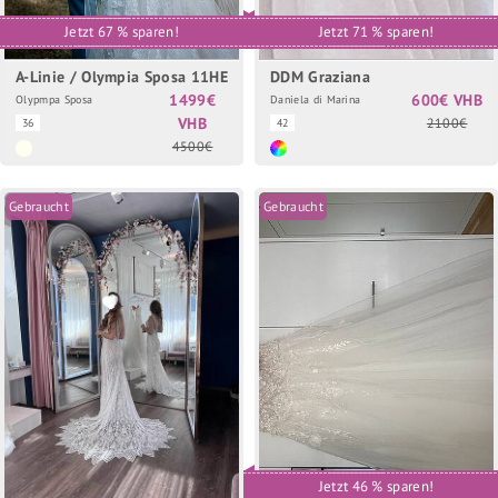
Jetzt 67 % sparen!
Jetzt 71 % sparen!
A-Linie / Olympia Sposa 11HE
DDM Graziana
1499€
600€ VHB
Olypmpa Sposa
Daniela di Marina
VHB
2100€
36
42
4500€
Gebraucht
Gebraucht
Jetzt 46 % sparen!