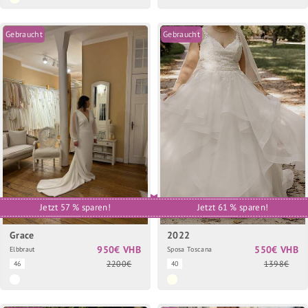
Gebraucht
Gebraucht
Jetzt 57 % sparen!
Jetzt 61 % sparen!
Grace
2022
950€ VHB
550€ VHB
Elbbraut
Sposa Toscana
2200€
1398€
46
40