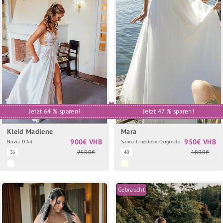
Jetzt 64 % sparen!
Jetzt 47 % sparen!
Kleid Madlene
Mara
900€ VHB
950€ VHB
Novia D'Art
Sanna Lindström Originals
2500€
1800€
36
40
Gebraucht