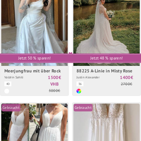
Jetzt 50 % sparen!
Jetzt 48 % sparen!
Meerjungfrau mit über Rock
88225 A-Linie in Misty Rose
1500€
1400€
Valdrin Sahiti
Justin Alexander
VHB
2700€
40
36
3000€
Gebraucht
Gebraucht