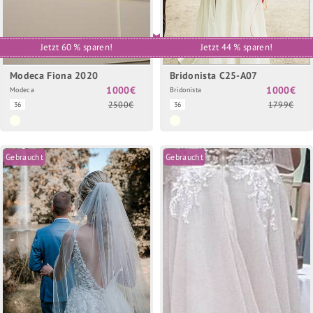
Jetzt 60 % sparen!
Jetzt 44 % sparen!
Modeca Fiona 2020
Bridonista C25-A07
1000€
1000€
Modeca
Bridonista
2500€
1799€
36
36
Gebraucht
Gebraucht