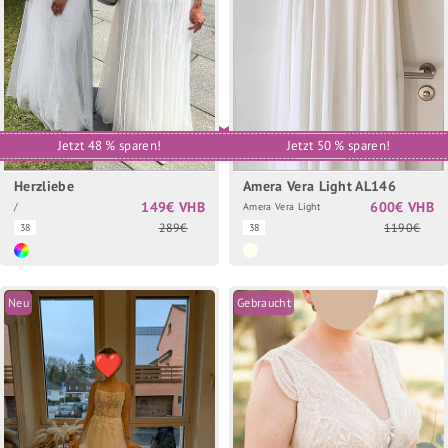
Jetzt 48 % sparen!
Jetzt 50 % sparen!
Herzliebe
Amera Vera Light AL146
149€ VHB
600€ VHB
/
Amera Vera Light
289€
1190€
38
38
Neu
Gebraucht