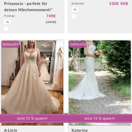
Prinzessin - perfekt für
300€ VHB
bridalstar
deinen Märchenmoment!"
40
749€
Prestige
2499€
36
Gebraucht
Gebraucht
Jetzt 53 % sparen!
Jetzt 55 % sparen!
A-Linie
Katerina