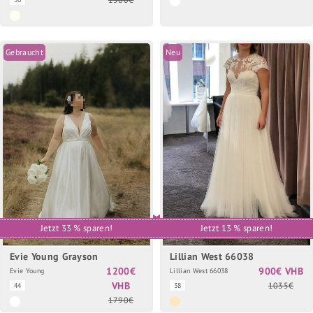
Gebraucht
Neu
Jetzt 33 % sparen!
Jetzt 13 % sparen!
Evie Young Grayson
Lillian West 66038
1200€
900€ VHB
Evie Young
Lillian West 66038
VHB
1035€
44
38
1790€