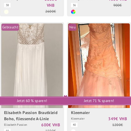
VHB
900€
38
36
2600€
Gebraucht
Neu
Jetzt 60 % sparen!
Jetzt 71 % sparen!
Elisabeth Passion Brautkleid
Kleemaier
Boho, fliessende A-Linie
349€ VHB
Kleemaier
600€ VHB
1200€
Elizabeth Passion
40
1500€
50