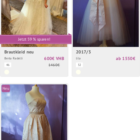
Jetzt 59 % sparen!
Brautkleid neu
2017/3
600€ VHB
ab 1550€
Berta Radelli
lila
1460€
46
32
Neu