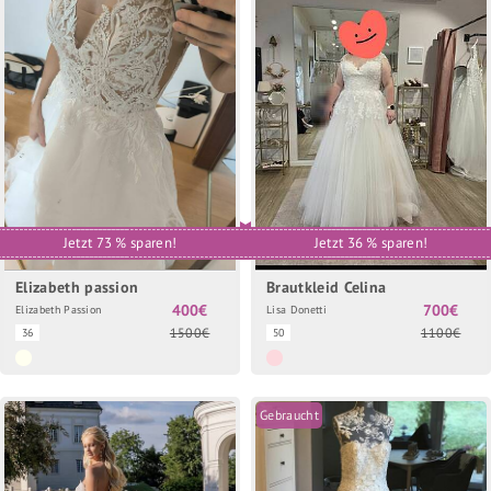
Jetzt 73 % sparen!
Jetzt 36 % sparen!
Elizabeth passion
Brautkleid Celina
400€
700€
Elizabeth Passion
Lisa Donetti
1500€
1100€
36
50
Gebraucht