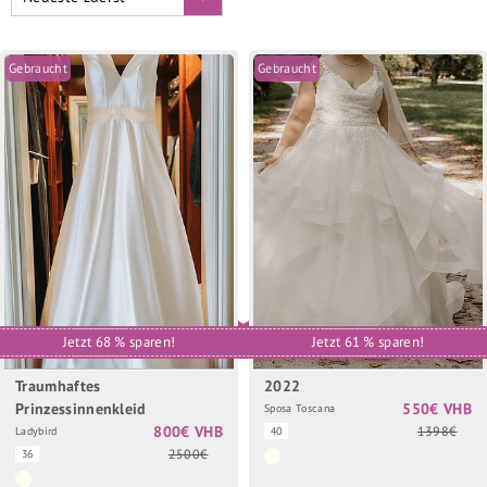
Gebraucht
Gebraucht
Jetzt 68 % sparen!
Jetzt 61 % sparen!
Traumhaftes
2022
Prinzessinnenkleid
550€ VHB
Sposa Toscana
800€ VHB
1398€
Ladybird
40
2500€
36