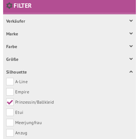
FILTER
Verkäufer
Marke
Farbe
Größe
Silhouette
A-Line
Empire
Prinzessin/Ballkleid
Etui
Meerjungfrau
Anzug