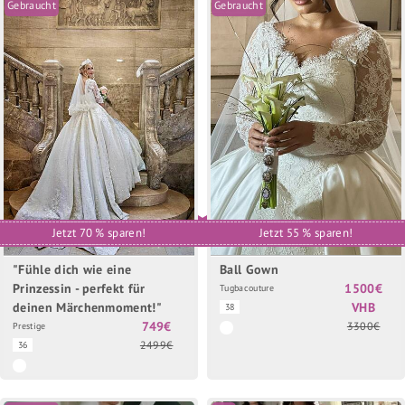
Gebraucht
Gebraucht
Jetzt 70 % sparen!
Jetzt 55 % sparen!
"Fühle dich wie eine
Ball Gown
Prinzessin - perfekt für
1500€
Tugbacouture
deinen Märchenmoment!"
VHB
38
749€
3300€
Prestige
2499€
36