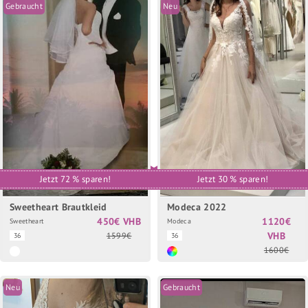
Gebraucht
Neu
Jetzt 72 % sparen!
Jetzt 30 % sparen!
Sweetheart Brautkleid
Modeca 2022
450€ VHB
1120€
Sweetheart
Modeca
VHB
1599€
36
36
1600€
Neu
Gebraucht