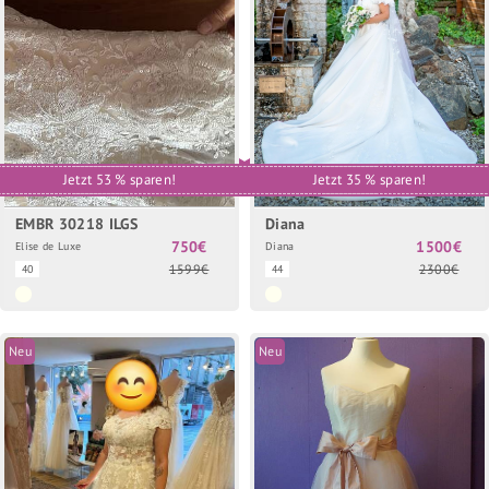
Jetzt 53 % sparen!
Jetzt 35 % sparen!
EMBR 30218 ILGS
Diana
750€
1500€
Elise de Luxe
Diana
1599€
2300€
40
44
Neu
Neu