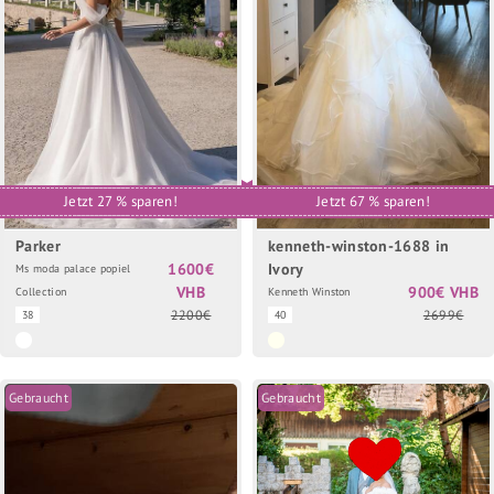
Jetzt 27 % sparen!
Jetzt 67 % sparen!
Parker
kenneth-winston-1688 in
1600€
Ivory
Ms moda palace popiel
VHB
900€ VHB
Collection
Kenneth Winston
2200€
2699€
38
40
Gebraucht
Gebraucht