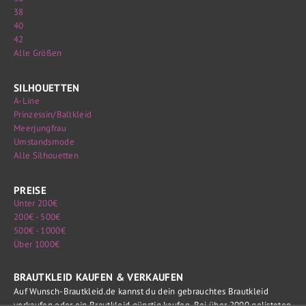
38
40
42
Alle Größen
SILHOUETTEN
A-Line
Prinzessin/Ballkleid
Meerjungfrau
Umstandsmode
Alle Silhouetten
PREISE
Unter 200€
200€ - 500€
500€ - 1000€
Über 1000€
BRAUTKLEID KAUFEN & VERKAUFEN
Auf Wunsch-Brautkleid.de kannst du dein gebrauchtes Brautkleid
verkaufen oder ein Brautkleid günstig kaufen. Bei über 2000 gelisteten