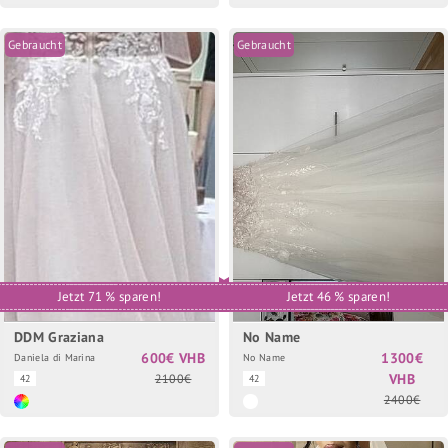
Gebraucht
Gebraucht
Jetzt 71 % sparen!
Jetzt 46 % sparen!
DDM Graziana
No Name
600€ VHB
1300€
Daniela di Marina
No Name
VHB
2100€
42
42
2400€