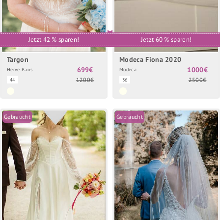
Jetzt 42 % sparen!
Jetzt 60 % sparen!
Targon
Modeca Fiona 2020
699€
1000€
Herve Paris
Modeca
1200€
2500€
44
36
Gebraucht
Gebraucht