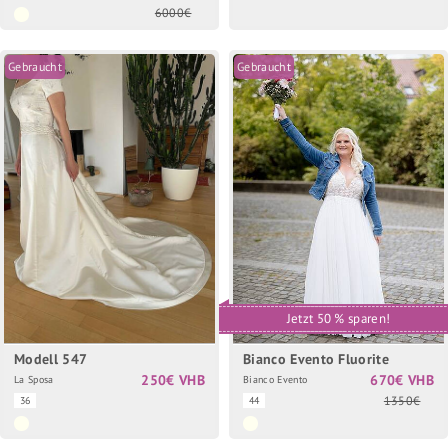
6000€
Gebraucht
Gebraucht
Jetzt 50 % sparen!
Modell 547
Bianco Evento Fluorite
250€ VHB
670€ VHB
La Sposa
Bianco Evento
1350€
36
44