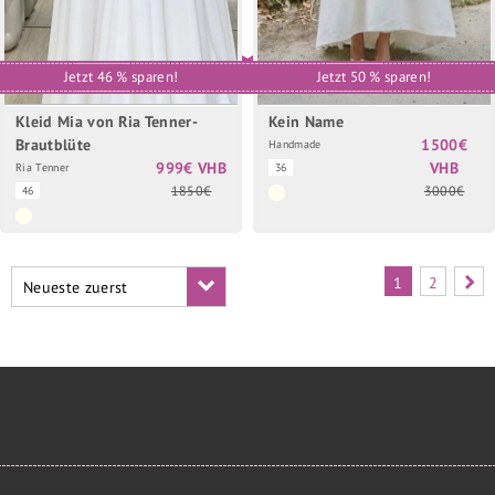
Jetzt 46 % sparen!
Jetzt 50 % sparen!
Kleid Mia von Ria Tenner-
Kein Name
Brautblüte
1500€
Handmade
999€ VHB
VHB
Ria Tenner
36
1850€
3000€
46
1
2
Neueste zuerst