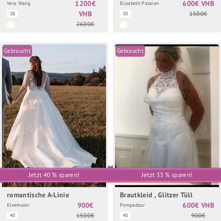
1200€
600€ VHB
Vera Wang
Elizabeth Passion
VHB
1500€
38
50
2600€
Gebraucht
Gebraucht
Jetzt 40 % sparen!
Jetzt 33 % sparen!
romantische A-Linie
Brautkleid , Glitzer Tüll
900€
600€ VHB
Kleemaier
Pompadour
1500€
900€
40
40