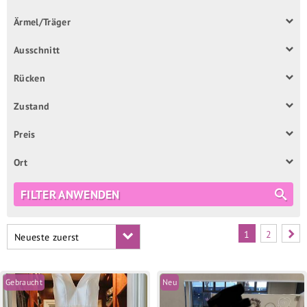
Ärmel/Träger
Ausschnitt
Rücken
Zustand
Preis
Ort
FILTER ANWENDEN
1
2
Neueste zuerst
Gebraucht
Neu