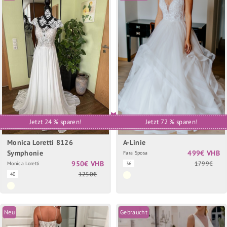
Jetzt 24 % sparen!
Jetzt 72 % sparen!
Monica Loretti 8126
A-Linie
Symphonie
499€ VHB
Fara Sposa
950€ VHB
1799€
Monica Loretti
36
1250€
40
Neu
Gebraucht