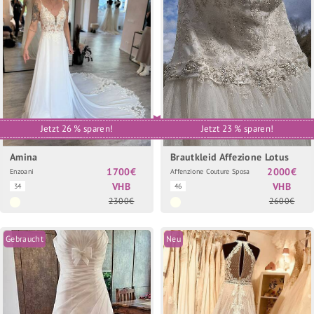
Jetzt 26 % sparen!
Jetzt 23 % sparen!
Amina
Brautkleid Affezione Lotus
1700€
2000€
Enzoani
Affenzione Couture Sposa
VHB
VHB
34
46
2300€
2600€
Gebraucht
Neu