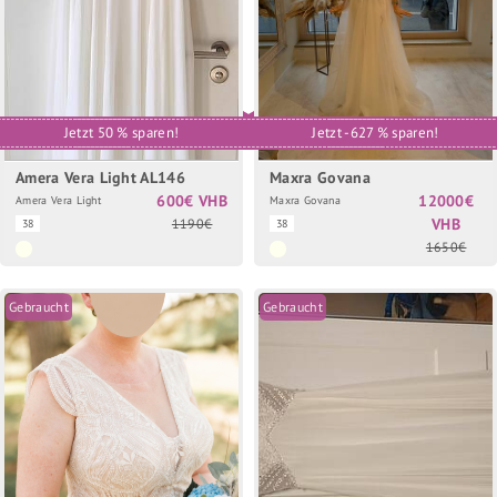
Jetzt 50 % sparen!
Jetzt -627 % sparen!
Amera Vera Light AL146
Maxra Govana
600€ VHB
12000€
Amera Vera Light
Maxra Govana
VHB
1190€
38
38
1650€
Gebraucht
Gebraucht