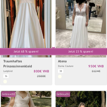
Jetzt 68 % sparen!
Jetzt 15 % sparen!
Traumhaftes
Atena
Prinzessinnenkleid
950€ VHB
Dama Couture
800€ VHB
1124€
Ladybird
38
2500€
36
Gebraucht
Gebraucht