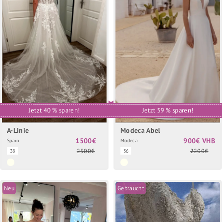
Jetzt 40 % sparen!
Jetzt 59 % sparen!
A-Linie
Modeca Abel
1500€
900€ VHB
Spain
Modeca
2500€
2200€
38
36
Neu
Gebraucht