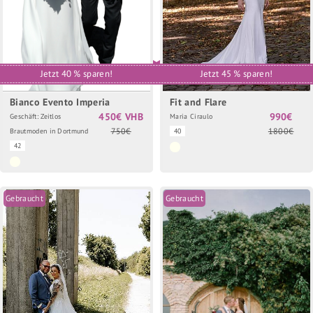
Jetzt 40 % sparen!
Jetzt 45 % sparen!
Bianco Evento Imperia
Fit and Flare
450€ VHB
990€
Geschäft: Zeitlos
Maria Ciraulo
750€
1800€
Brautmoden in Dortmund
40
42
Gebraucht
Gebraucht