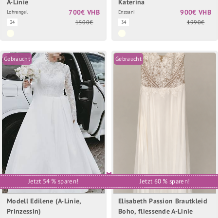
A-Linie
Katerina
700€ VHB
900€ VHB
Lohrengel
Enzoani
1500€
1990€
34
34
Gebraucht
Gebraucht
Jetzt 54 % sparen!
Jetzt 60 % sparen!
Modell Edilene (A-Linie,
Elisabeth Passion Brautkleid
Prinzessin)
Boho, fliessende A-Linie