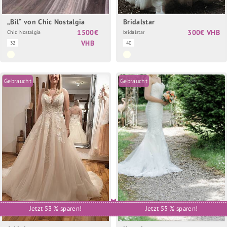
„Bil“ von Chic Nostalgia
Bridalstar
1500€
300€ VHB
Chic Nostalgia
bridalstar
VHB
32
40
Gebraucht
Gebraucht
Jetzt 53 % sparen!
Jetzt 55 % sparen!