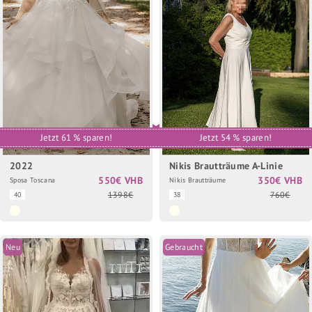
Jetzt 61 % sparen!
Jetzt 54 % sparen!
2022
Nikis Brautträume A-Linie
550€ VHB
350€ VHB
Sposa Toscana
Nikis Brautträume
1398€
760€
40
38
Neu
Gebraucht