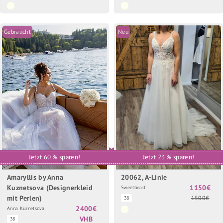
Gebraucht
Neu
Jetzt 60 % sparen!
Jetzt 23 % sparen!
Amaryllis by Anna
20062, A-Linie
Kuznetsova (Designerkleid
1150€
Sweetheart
mit Perlen)
1500€
38
2400€
Anna Kuznetsova
VHB
38