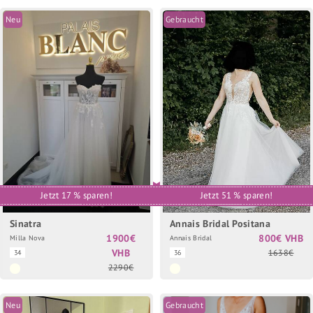
Neu
Gebraucht
Jetzt 17 % sparen!
Jetzt 51 % sparen!
Sinatra
Annais Bridal Positana
1900€
800€ VHB
Milla Nova
Annais Bridal
VHB
1638€
34
36
2290€
Neu
Gebraucht