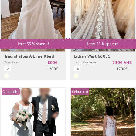
Jetzt 33 % sparen!
Jetzt 56 % sparen!
Traumhaftes A-Linie Kleid
Lillian West 66081
800€
750€ VHB
Sweetheart
Justin Alexander
1200€
1700€
38
38
Gebraucht
Gebraucht