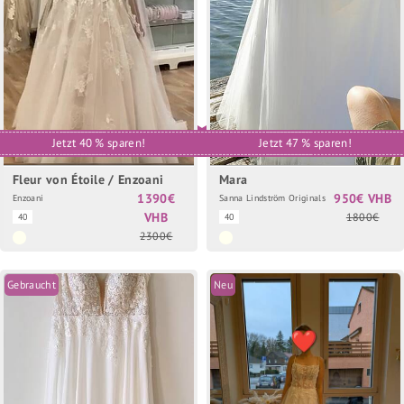
Jetzt 40 % sparen!
Jetzt 47 % sparen!
Fleur von Étoile / Enzoani
Mara
1390€
950€ VHB
Enzoani
Sanna Lindström Originals
VHB
1800€
40
40
2300€
Gebraucht
Neu