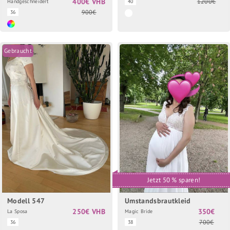
400€ VHB
1200€
Handgeschneidert
40
900€
36
Gebraucht
Jetzt 50 % sparen!
Modell 547
Umstandsbrautkleid
250€ VHB
350€
La Sposa
Magic Bride
700€
36
38