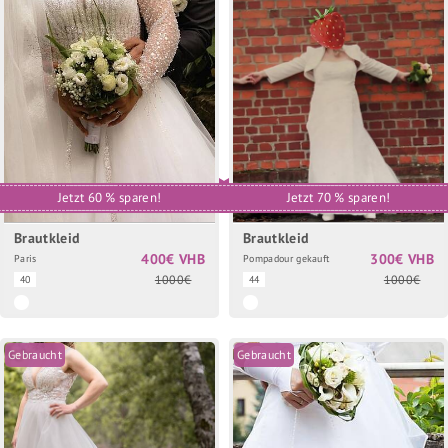
Jetzt 60 % sparen!
Jetzt 70 % sparen!
Brautkleid
Brautkleid
400€ VHB
300€ VHB
Paris
Pompadour gekauft
1000€
1000€
40
44
Gebraucht
Gebraucht