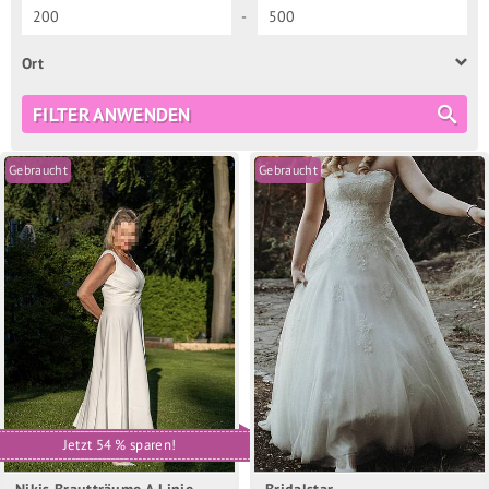
-
Ort
FILTER ANWENDEN
Gebraucht
Gebraucht
Jetzt 54 % sparen!
Nikis Brautträume A-Linie
Bridalstar