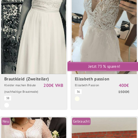
Jetzt 73 % sparen!
Brautkleid (Zweiteiler)
Elizabeth passion
200€ VHB
400€
Kleider machen Bräute
Elizabeth Passion
1500€
(nachhaltige Brautmode)
36
38
Neu
Gebraucht