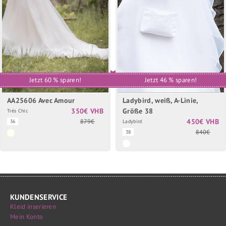
Jetzt 60 % sparen!
Jetzt 46 % sparen!
AA25606 Avec Amour
Ladybird, weiß, A-Linie,
350€ VHB
Größe 38
Trés Chic
450€ VHB
879€
36
Ladybird
840€
38
KUNDENSERVICE
Kleid inserieren
Mein Konto