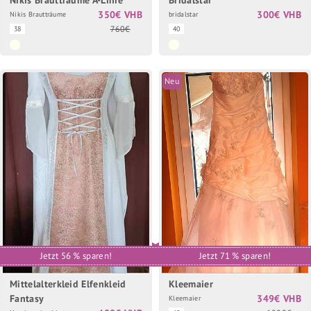
350€ VHB
300€ VHB
Nikis Brautträume
bridalstar
760€
38
40
Neu
Jetzt 56 % sparen!
Jetzt 71 % sparen!
Mittelalterkleid Elfenkleid
Kleemaier
Fantasy
349€ VHB
Kleemaier