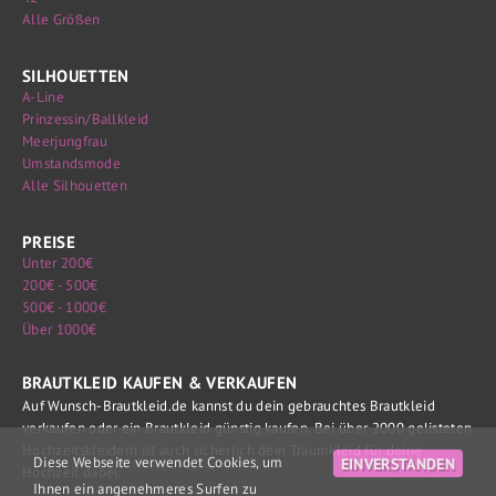
Alle Größen
SILHOUETTEN
A-Line
Prinzessin/Ballkleid
Meerjungfrau
Umstandsmode
Alle Silhouetten
PREISE
Unter 200€
200€ - 500€
500€ - 1000€
Über 1000€
BRAUTKLEID KAUFEN & VERKAUFEN
Auf Wunsch-Brautkleid.de kannst du dein gebrauchtes Brautkleid
verkaufen oder ein Brautkleid günstig kaufen. Bei über 2000 gelisteten
Hochzeitskleidern ist auch sicherlich dein Traumkleid für deine
Diese Webseite verwendet Cookies, um
EINVERSTANDEN
Hochzeit dabei.
Ihnen ein angenehmeres Surfen zu