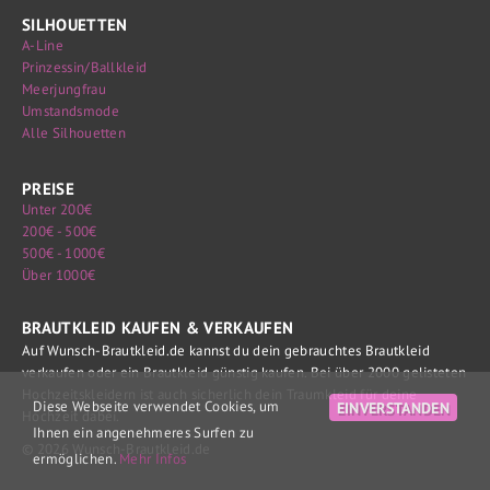
SILHOUETTEN
A-Line
Prinzessin/Ballkleid
Meerjungfrau
Umstandsmode
Alle Silhouetten
PREISE
Unter 200€
200€ - 500€
500€ - 1000€
Über 1000€
BRAUTKLEID KAUFEN & VERKAUFEN
Auf Wunsch-Brautkleid.de kannst du dein gebrauchtes Brautkleid
verkaufen oder ein Brautkleid günstig kaufen. Bei über 2000 gelisteten
Hochzeitskleidern ist auch sicherlich dein Traumkleid für deine
Diese Webseite verwendet Cookies, um
EINVERSTANDEN
Hochzeit dabei.
Ihnen ein angenehmeres Surfen zu
© 2026 Wunsch-Brautkleid.de
ermöglichen.
Mehr Infos