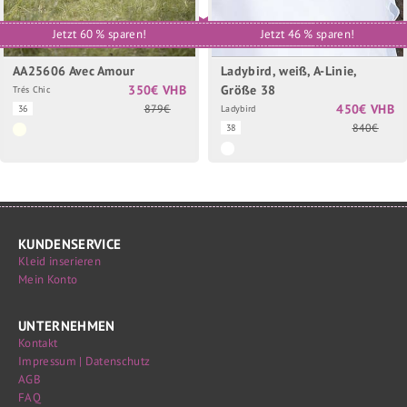
Jetzt 60 % sparen!
Jetzt 46 % sparen!
AA25606 Avec Amour
Ladybird, weiß, A-Linie,
350€ VHB
Größe 38
Trés Chic
450€ VHB
879€
36
Ladybird
840€
38
KUNDENSERVICE
Kleid inserieren
Mein Konto
UNTERNEHMEN
Kontakt
Impressum | Datenschutz
AGB
FAQ