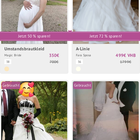
Jetzt 50 % sparen!
Jetzt 72 % sparen!
Umstandsbrautkleid
A-Linie
350€
499€ VHB
Magic Bride
Fara Sposa
700€
1799€
38
36
Gebraucht
Gebraucht