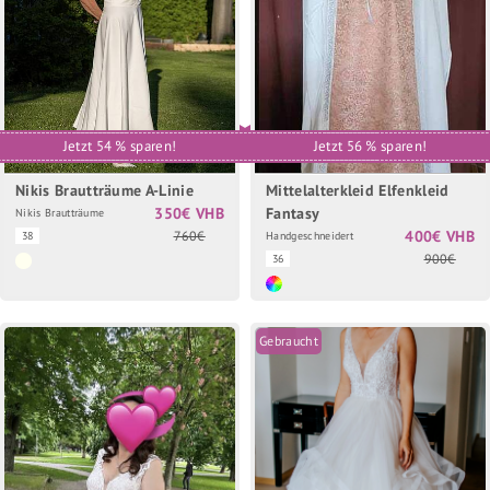
Jetzt 54 % sparen!
Jetzt 56 % sparen!
Nikis Brautträume A-Linie
Mittelalterkleid Elfenkleid
350€ VHB
Fantasy
Nikis Brautträume
400€ VHB
760€
38
Handgeschneidert
900€
36
Gebraucht