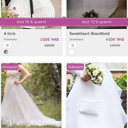
Jetzt 50 % sparen!
Jetzt 72 % sparen!
A linie
Sweetheart Brautkleid
500€ VHB
450€ VHB
Kleemaier
Sweetheart
1000€
1599€
38
36
Gebraucht
Gebraucht