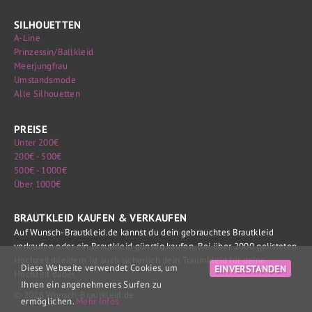
SILHOUETTEN
A-Line
Prinzessin/Ballkleid
Meerjungfrau
Umstandsmode
Alle Silhouetten
PREISE
Unter 200€
200€ - 500€
500€ - 1000€
Über 1000€
BRAUTKLEID KAUFEN & VERKAUFEN
Auf Wunsch-Brautkleid.de kannst du dein gebrauchtes Brautkleid
verkaufen oder ein Brautkleid günstig kaufen. Bei über 2000 gelisteten
Hochzeitskleidern ist auch sicherlich dein Traumkleid für deine
Diese Webseite verwendet Cookies, um
EINVERSTANDEN
Hochzeit dabei.
Ihnen ein angenehmeres Surfen zu
© 2026 Wunsch-Brautkleid.de
ermöglichen.
Mehr Infos