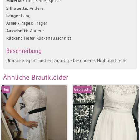
Material:
Tüll, Seide, Spitze
Silhouette:
Andere
Länge:
Lang
Ärmel/Träger:
Träger
Ausschnitt:
Andere
Rücken:
Tiefer Rückenausschnitt
Beschreibung
Unique elegant und einzigartig - besonderes Highlight boho
Ähnliche Brautkleider
Neu
Gebraucht