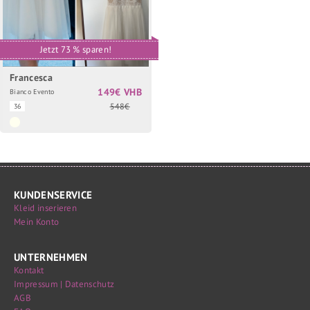
Jetzt 73 % sparen!
Francesca
149€ VHB
Bianco Evento
548€
36
KUNDENSERVICE
Kleid inserieren
Mein Konto
UNTERNEHMEN
Kontakt
Impressum | Datenschutz
AGB