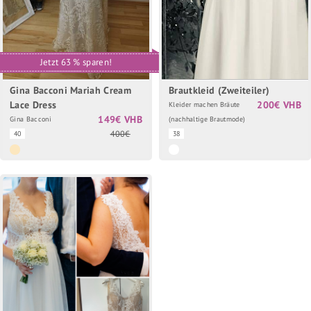
Jetzt 63 % sparen!
Gina Bacconi Mariah Cream
Brautkleid (Zweiteiler)
Lace Dress
200€ VHB
Kleider machen Bräute
149€ VHB
Gina Bacconi
(nachhaltige Brautmode)
400€
40
38