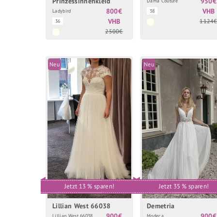
Prinzessinnenkleid
950€
Dama Couture
800€
VHB
Ladybird
38
VHB
1124
36
2500€
Neu
Neu
Jetzt 13 % sparen!
Jetzt 35 % sparen!
Lillian West 66038
Demetria
900€
900€
Lillian West 66038
Modeca