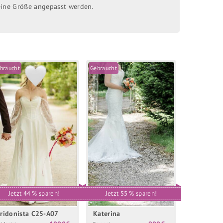
deine Größe angepasst werden.
braucht
Gebraucht
Jetzt 44 % sparen!
Jetzt 55 % sparen!
ridonista C25-A07
Katerina