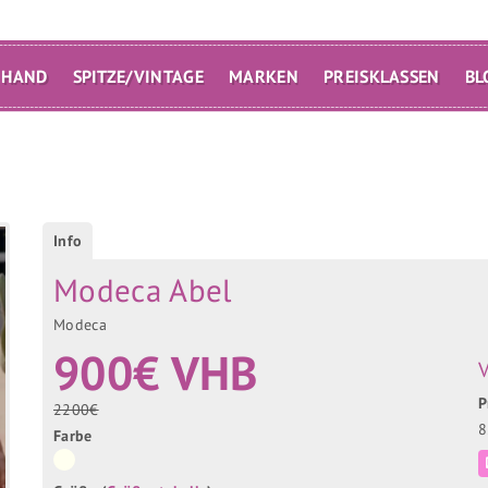
 HAND
SPITZE/VINTAGE
MARKEN
PREISKLASSEN
BL
Info
Modeca Abel
Modeca
900€ VHB
V
P
2200€
8
Farbe