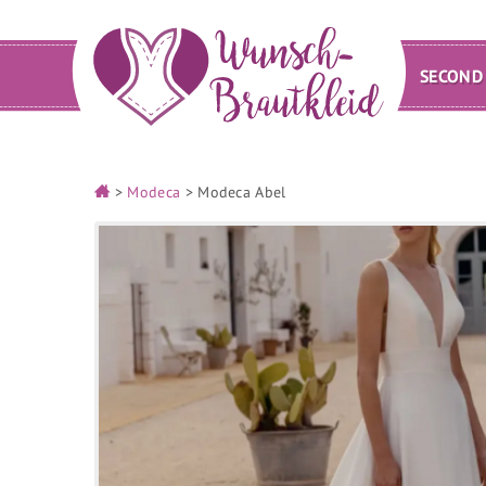
SECOND
>
Modeca
>
Modeca Abel