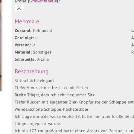
Größe (
Größentabelle
):
36
Merkmale
Zustand:
Gebraucht
L
Gereinigt:
Ja
Ä
Versand:
Ja
A
Material:
Sonstiges
R
Silhouette:
A-Line
Beschreibung
Stil: schlicht-elegant
Tiefer V-Ausschnitt bestickt mit Perlen
Breite Träger, dadurch sehr bequemer Sitz
Tiefer Rücken mit eleganter Zier-Knopfleiste der Schleppe en
Wunderschöne Schleppe, hochsteckbar
Ich trage normalerweise Größe 38, hatte hier aber Größe 36, 
Länge angepasst wurde.
Ich bin 173 cm groß und hatte einen Absatz von 7cm an -> au