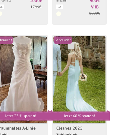
1000€
900€
ridonista
Enzoani
VHB
1799€
36
34
1990€
braucht
Gebraucht
Jetzt 33 % sparen!
Jetzt 60 % sparen!
raumhaftes A-Linie
Cleanes 2025
leid
Seidenkleid