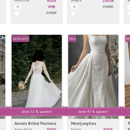
900€
1000€
Novia D'Art
Modeca
B
VHB
2500€
36
36
€
2500€
Gebraucht
Neu
Ge
Jetzt 51 % sparen!
Jetzt 47 % sparen!
Annais Bridal Positana
Meerjungfrau
T
800€
800€
K
Annais Bridal
Prestije