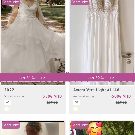
Gebraucht
Gebraucht
Jetzt 61 % sparen!
Jetzt 50 % sparen!
2022
Amera Vera Light AL146
550€ VHB
600€ VHB
Sposa Toscana
Amera Vera Light
1398€
1190€
40
38
Gebraucht
Gebraucht