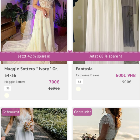
Jetzt 42 % sparen!
Jetzt 68 % sparen!
Maggie Sottero * Ivory * Gr.
Fantasia
34-36
600€ VHB
Catherine Deane
700€
1900€
Maggie Sottero
38
1200€
36
Gebraucht
Gebraucht