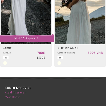
Jetzt 53 % sparen!
Jamie
2-Teiler Gr. 36
700€
599€ VHB
Libelle
Catherine Deane
1500€
36
36
KUNDENSERVICE
Kleid inserieren
Mein Konto