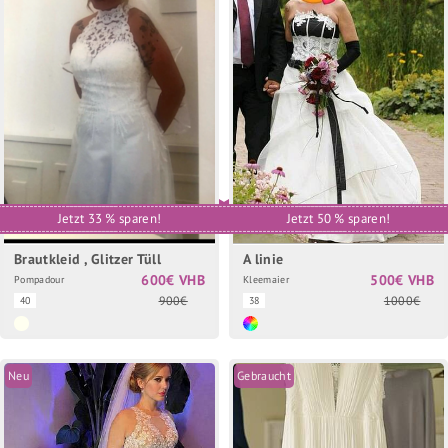
Jetzt 33 % sparen!
Jetzt 50 % sparen!
Brautkleid , Glitzer Tüll
A linie
600€ VHB
500€ VHB
Pompadour
Kleemaier
900€
1000€
40
38
Neu
Gebraucht