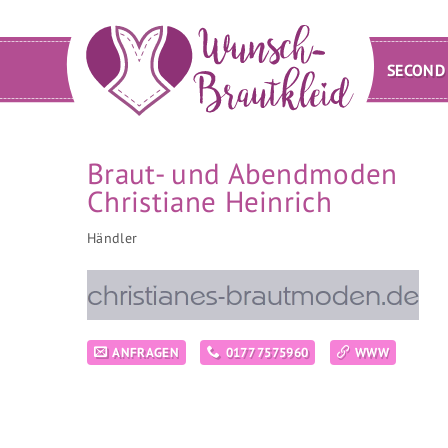
SECOND
Braut- und Abendmoden
Christiane Heinrich
Händler
ANFRAGEN
0177 7575960
WWW