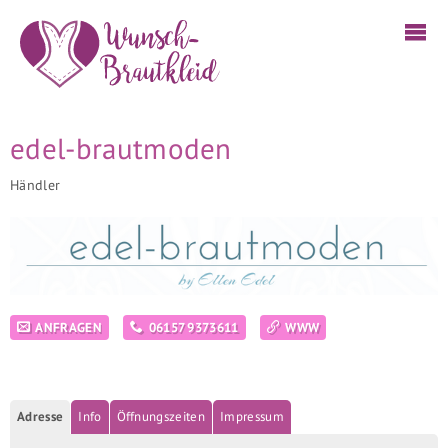
edel-brautmoden
Händler
ANFRAGEN
06157 9373611
WWW
Adresse
Info
Öffnungszeiten
Impressum