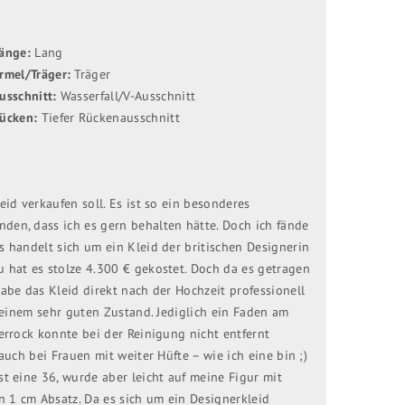
änge:
Lang
rmel/Träger:
Träger
usschnitt:
Wasserfall/V-Ausschnitt
ücken:
Tiefer Rückenausschnitt
id verkaufen soll. Es ist so ein besonderes
den, dass ich es gern behalten hätte. Doch ich fände
s handelt sich um ein Kleid der britischen Designerin
 hat es stolze 4.300 € gekostet. Doch da es getragen
abe das Kleid direkt nach der Hochzeit professionell
n einem sehr guten Zustand. Jediglich ein Faden am
errock konnte bei der Reinigung nicht entfernt
auch bei Frauen mit weiter Hüfte – wie ich eine bin ;)
t eine 36, wurde aber leicht auf meine Figur mit
n 1 cm Absatz. Da es sich um ein Designerkleid