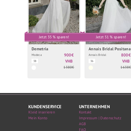
Jetzt 35 % sparen!
Jetzt 51 % sparen!
Demetria
Annais Bridal Positana
900€
800€
Modeca
Annais Bridal
VHB
VHB
38
36
1380€
1638
KUNDENSERVICE
UNTERNEHMEN
Kleid inserieren
Kontakt
Mein Konto
Impressum | Datenschutz
AGB
FAQ