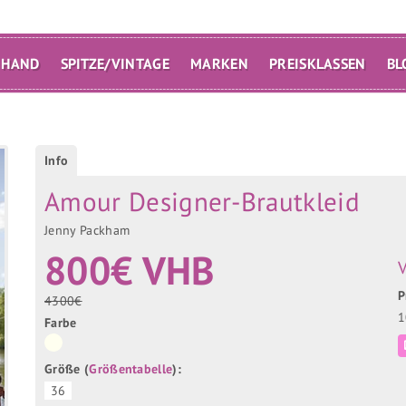
 HAND
SPITZE/VINTAGE
MARKEN
PREISKLASSEN
BL
Info
Amour Designer-Brautkleid
Jenny Packham
800€ VHB
V
P
4300€
1
Farbe
Größe (
Größentabelle
):
36