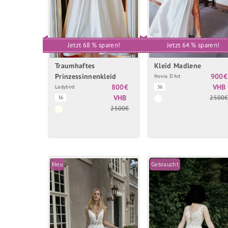
Jetzt 68 % sparen!
Jetzt 64 % sparen!
Traumhaftes
Kleid Madlene
Prinzessinnenkleid
900€
Novia D'Art
800€
VHB
Ladybird
36
VHB
2500
36
2500€
Neu
Gebraucht