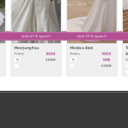
Jetzt 47 % sparen!
Jetzt 59 % sparen!
Meerjungfrau
Modeca Abel
T
800€
900€
K
Prestije
Modeca
VHB
1500€
38
36
S
€
2200€