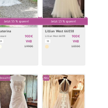
Jetzt 55 % sparen!
Jetzt 13 % sparen!
aterina
Lillian West 66038
900€
900€
nzoani
Lillian West 66038
VHB
VHB
34
38
1990€
1035€
braucht
Neu