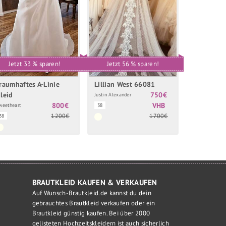
Jetzt 33 % sparen!
Jetzt 56 % sparen!
raumhaftes A-Linie
Lillian West 66081
leid
750€
Justin Alexander
800€
VHB
weetheart
38
1200€
1700€
38
BRAUTKLEID KAUFEN & VERKAUFEN
Auf Wunsch-Brautkleid.de kannst du dein
gebrauchtes Brautkleid verkaufen oder ein
Brautkleid günstig kaufen. Bei über 2000
gelisteten Hochzeitskleidern ist auch sicherlich