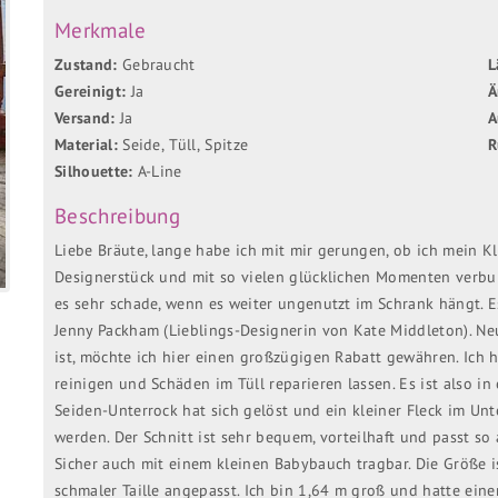
Merkmale
Zustand:
Gebraucht
L
Gereinigt:
Ja
Ä
Versand:
Ja
A
Material:
Seide, Tüll, Spitze
R
Silhouette:
A-Line
Beschreibung
Liebe Bräute, lange habe ich mit mir gerungen, ob ich mein Kle
Designerstück und mit so vielen glücklichen Momenten verbun
es sehr schade, wenn es weiter ungenutzt im Schrank hängt. E
Jenny Packham (Lieblings-Designerin von Kate Middleton). Neu
ist, möchte ich hier einen großzügigen Rabatt gewähren. Ich h
reinigen und Schäden im Tüll reparieren lassen. Es ist also i
Seiden-Unterrock hat sich gelöst und ein kleiner Fleck im Unt
werden. Der Schnitt ist sehr bequem, vorteilhaft und passt so 
Sicher auch mit einem kleinen Babybauch tragbar. Die Größe is
schmaler Taille angepasst. Ich bin 1,64 m groß und hatte eine