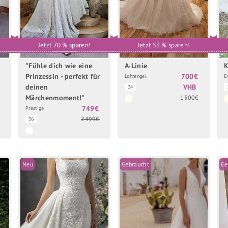
Jetzt 70 % sparen!
Jetzt 53 % sparen!
"Fühle dich wie eine
A-Linie
K
Prinzessin - perfekt für
700€
Lohrengel
E
deinen
VHB
34
Märchenmoment!"
€
1500€
749€
Prestige
2499€
36
Neu
Gebraucht
Ge