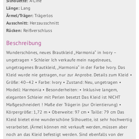
Silhouette:
A-Line
Länge:
Lang
Ärmel/Träger:
Trägerlos
Ausschnitt:
Herzausschnitt
Rücken:
Reißverschluss
Beschreibung
Wunderschönes, neues Brautkleid „Harmonia“ in Ivory –
ungetragen + Schleier Ich verkaufe mein nagelneues,
ungetragenes Brautkleid, „Harmonia“ in der Farbe Ivory. Das
Kleid wurde nie getragen, nur zur Anprobe. Details zum Kleid •
Größe: 40–42 • Farbe: Ivory • Zustand: Neu, ungetragen •
Modell: Harmonia • Besonderheiten: • Inklusive langem,
eleganten Schleier mit Perlen besetzt Das Kleid ist NICHT
Maßgeschneidert ! Maße der Trägerin (zur Orientierung) •
Körpergröße: 1,72 m • Oberweite: 97 cm • Taille: 79 cm Das
Kleid bietet eine wunderschöne Silhouette, ist sehr hochwertig
verarbeitet. (Ärmel können mit verkauft werden, müssen aber
noch an das Kleid befestigt werden. Sind ebenfalls von der