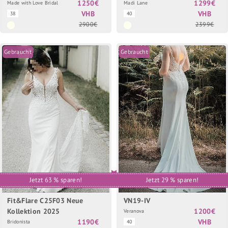
1250€
1299€
Made with Love Bridal
Madi Lane
VHB
VHB
38
40
2900€
2399€
Gebraucht
Gebraucht
Jetzt 63 % sparen!
Jetzt 29 % sparen!
Fit&Flare C25F03 Neue
VN19-IV
Kollektion 2025
1200€
Veranova
1190€
VHB
Bridonista
40