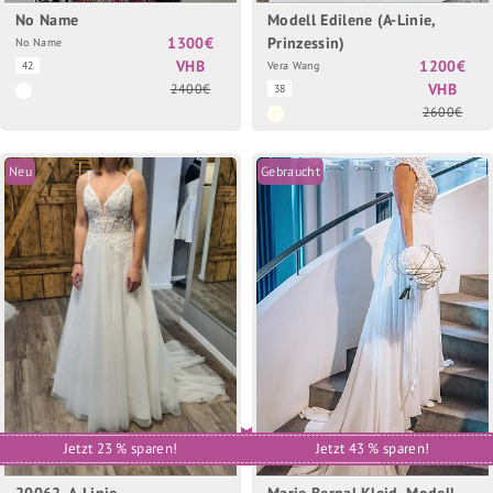
No Name
Modell Edilene (A-Linie,
1300€
Prinzessin)
No Name
VHB
1200€
42
Vera Wang
VHB
2400€
38
2600€
Neu
Gebraucht
Jetzt 23 % sparen!
Jetzt 43 % sparen!
20062, A-Linie
Marie Bernal Kleid, Modell