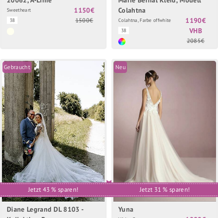
1150€
Colahtna
Sweetheart
1190€
1500€
38
Colahtna, Farbe offwhite
VHB
38
2085€
Gebraucht
Neu
Jetzt 43 % sparen!
Jetzt 31 % sparen!
Diane Legrand DL 8103 -
Yuna