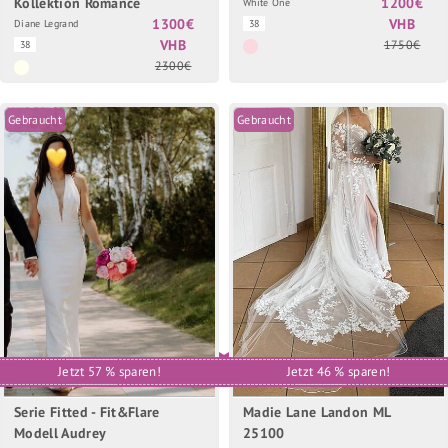
Kollektion Romance
1200€
White One
1300€
VHB
Diane Legrand
38
VHB
1750€
38
2300€
Gebraucht
Gebraucht
Jetzt 57 % sparen!
Jetzt 46 % sparen!
Serie Fitted - Fit&Flare
Madie Lane Landon ML
Modell Audrey
25100