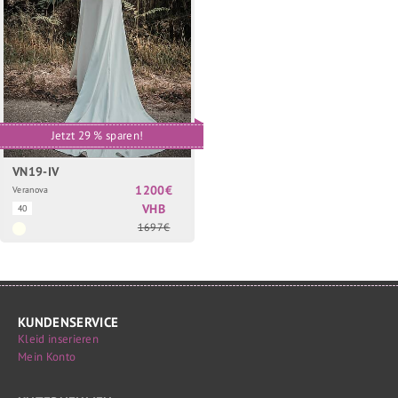
Jetzt 29 % sparen!
VN19-IV
1200€
Veranova
VHB
40
1697€
KUNDENSERVICE
Kleid inserieren
Mein Konto