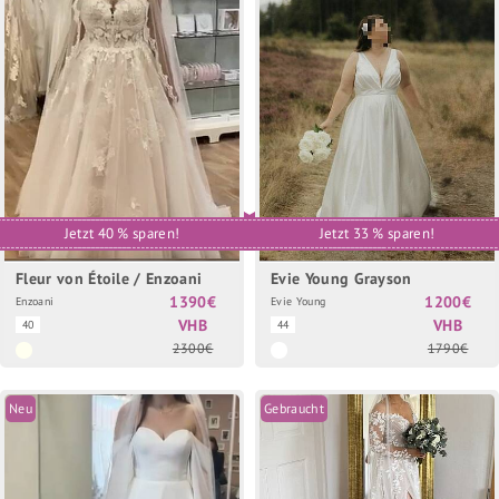
Jetzt 40 % sparen!
Jetzt 33 % sparen!
Fleur von Étoile / Enzoani
Evie Young Grayson
1390€
1200€
Enzoani
Evie Young
VHB
VHB
40
44
2300€
1790€
Neu
Gebraucht