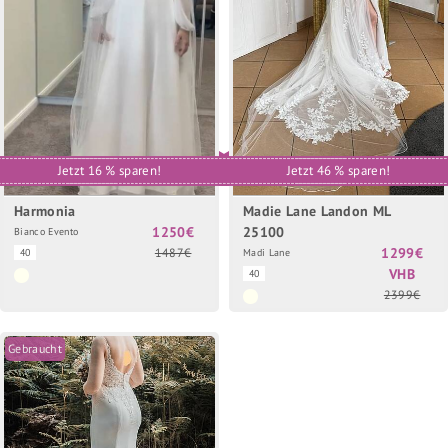
Jetzt 16 % sparen!
Jetzt 46 % sparen!
Harmonia
Madie Lane Landon ML
1250€
25100
Bianco Evento
1299€
1487€
40
Madi Lane
VHB
40
2399€
Gebraucht