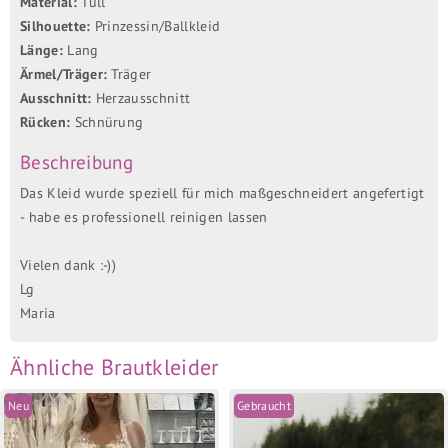
Material:
Tüll
Silhouette:
Prinzessin/Ballkleid
Länge:
Lang
Ärmel/Träger:
Träger
Ausschnitt:
Herzausschnitt
Rücken:
Schnürung
Beschreibung
Das Kleid wurde speziell für mich maßgeschneidert angefertigt
- habe es professionell reinigen lassen
Vielen dank :-))
Lg
Maria
Ähnliche Brautkleider
Neu
Gebraucht