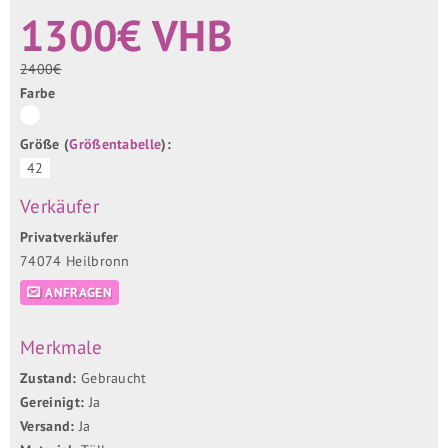
1300€ VHB
2400€
Farbe
Größe (
Größentabelle
):
42
Verkäufer
Privatverkäufer
74074 Heilbronn
ANFRAGEN
Merkmale
Zustand:
Gebraucht
Gereinigt:
Ja
Versand:
Ja