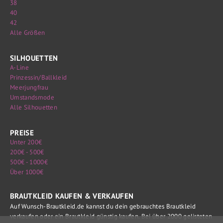
38
40
42
Alle Größen
SILHOUETTEN
A-Line
Prinzessin/Ballkleid
Meerjungfrau
Umstandsmode
Alle Silhouetten
PREISE
Unter 200€
200€ - 500€
500€ - 1000€
Über 1000€
BRAUTKLEID KAUFEN & VERKAUFEN
Auf Wunsch-Brautkleid.de kannst du dein gebrauchtes Brautkleid
verkaufen oder ein Brautkleid günstig kaufen. Bei über 2000 gelisteten