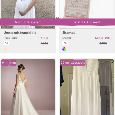
Jetzt 50 % sparen!
Jetzt 13 % sparen!
Umstandsbrautkleid
Shantal
350€
600€ VHB
Magic Bride
Shantal
700€
690€
38
38
9km
Neu
20km
Gebraucht