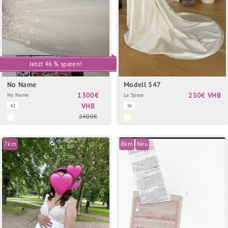
Jetzt 46 % sparen!
No Name
Modell 547
1300€
250€ VHB
No Name
La Sposa
VHB
42
36
2400€
7km
8km
Neu