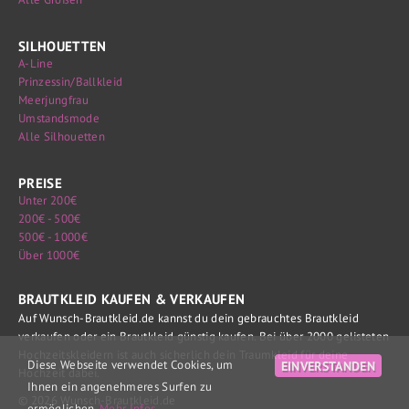
SILHOUETTEN
A-Line
Prinzessin/Ballkleid
Meerjungfrau
Umstandsmode
Alle Silhouetten
PREISE
Unter 200€
200€ - 500€
500€ - 1000€
Über 1000€
BRAUTKLEID KAUFEN & VERKAUFEN
Auf Wunsch-Brautkleid.de kannst du dein gebrauchtes Brautkleid
verkaufen oder ein Brautkleid günstig kaufen. Bei über 2000 gelisteten
Hochzeitskleidern ist auch sicherlich dein Traumkleid für deine
Diese Webseite verwendet Cookies, um
EINVERSTANDEN
Hochzeit dabei.
Ihnen ein angenehmeres Surfen zu
© 2026 Wunsch-Brautkleid.de
ermöglichen.
Mehr Infos