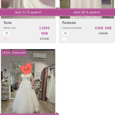
Jetzt 31 % sparen!
Jetzt 68 % sparen!
Yuna
Fantasia
1200€
600€ VHB
White One
Catherine Deane
VHB
1900€
38
38
1750€
16km
Gebraucht