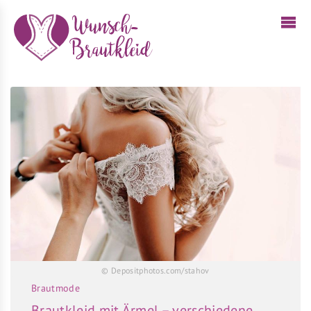
© Depositphotos.com/stahov
Brautmode
Brautkleid mit Ärmel – verschiedene