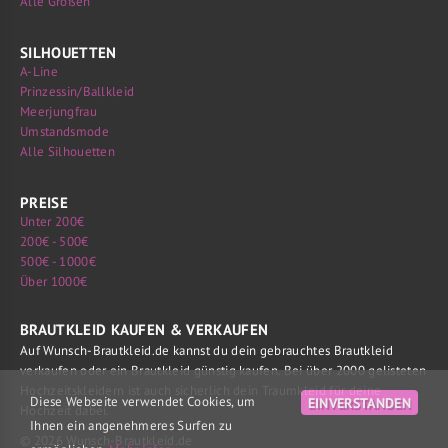
Alle Größen
SILHOUETTEN
A-Line
Prinzessin/Ballkleid
Meerjungfrau
Umstandsmode
Alle Silhouetten
PREISE
Unter 200€
200€ - 500€
500€ - 1000€
Über 1000€
BRAUTKLEID KAUFEN & VERKAUFEN
Auf Wunsch-Brautkleid.de kannst du dein gebrauchtes Brautkleid
verkaufen oder ein Brautkleid günstig kaufen. Bei über 2000 gelisteten
Hochzeitskleidern ist auch sicherlich dein Traumkleid für deine
Diese Webseite verwendet Cookies, um
EINVERSTANDEN
Hochzeit dabei.
Ihnen ein angenehmeres Surfen zu
© 2026 Wunsch-Brautkleid.de